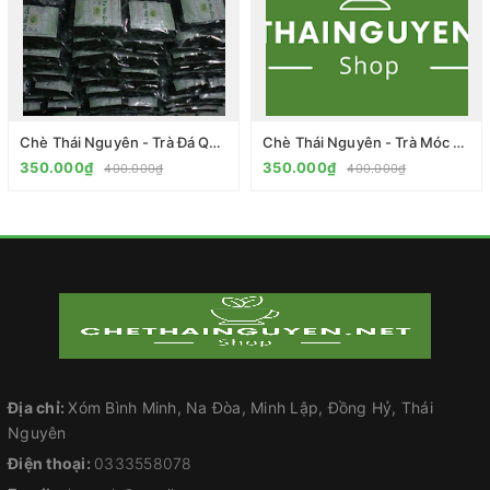
Chè Thái Nguyên - Trà Đá Quốc Dân
Chè Thái Nguyên - Trà Móc Câu TQH01
350.000₫
350.000₫
400.000₫
400.000₫
Địa chỉ:
Xóm Bình Minh, Na Đòa, Minh Lập, Đồng Hỷ, Thái
Nguyên
Điện thoại:
0333558078